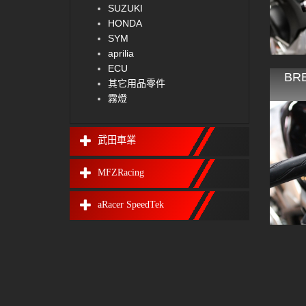
SUZUKI
HONDA
SYM
aprilia
ECU
BR
其它用品零件
霧燈
武田車業
MFZRacing
aRacer SpeedTek