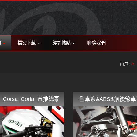
紹
檔案下載
經銷據點
聯絡我們
首頁
_Corsa_Corta_直推總泵
全車系&ABS&前後煞