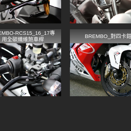
EMBO-RCS15_16_17專
BREMBO_對四卡
用全碳纖維煞車桿