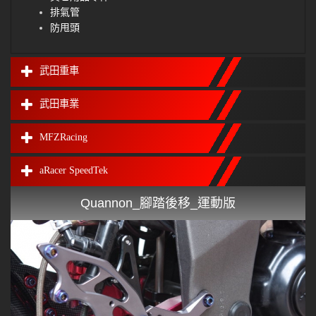
排氣管
防甩頭
武田重車
武田車業
MFZRacing
aRacer SpeedTek
Quannon_腳踏後移_運動版