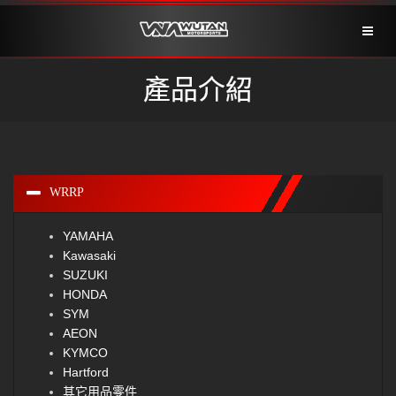
Toggl
naviga
產品介紹
WRRP
YAMAHA
Kawasaki
SUZUKI
HONDA
SYM
AEON
KYMCO
Hartford
其它用品零件