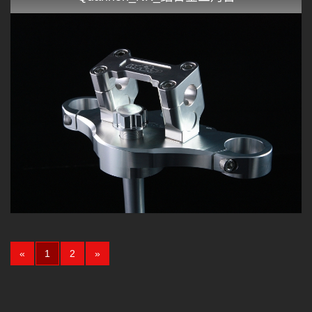
(current)
«
1
2
»