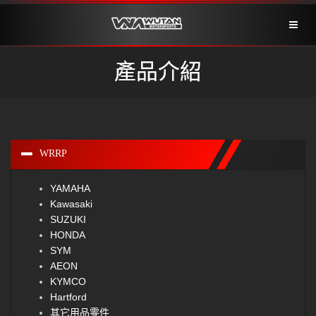
Toggl
naviga
產品介紹
WRRP
YAMAHA
Kawasaki
SUZUKI
HONDA
SYM
AEON
KYMCO
Hartford
其它用品零件