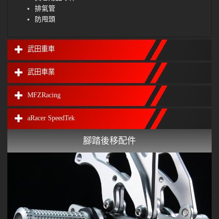
排氣管
防甩頭
武田重車
武田車業
MFZRacing
aRacer SpeedTek
腳踏後移配件