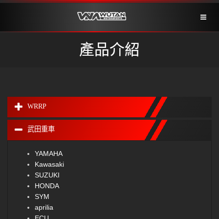
Toggl
naviga
產品介紹
WRRP
武田重車
YAMAHA
Kawasaki
SUZUKI
HONDA
SYM
aprilia
ECU