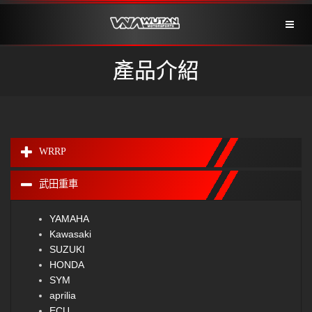
Toggl
naviga
產品介紹
WRRP
武田重車
YAMAHA
Kawasaki
SUZUKI
HONDA
SYM
aprilia
ECU