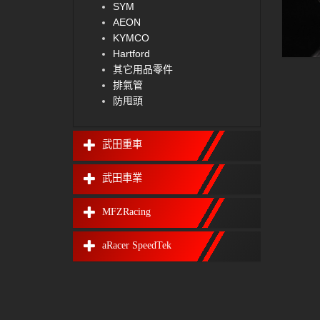
SYM
AEON
KYMCO
Hartford
其它用品零件
排氣管
防甩頭
武田重車
武田車業
MFZRacing
aRacer SpeedTek