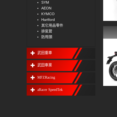
SYM
AEON
KYMCO
Hartford
其它用品零件
排氣管
防甩頭
武田重車
武田車業
MFZRacing
aRacer SpeedTek