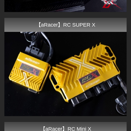
【aRacer】RC SUPER X
【aRacer】RC Mini X