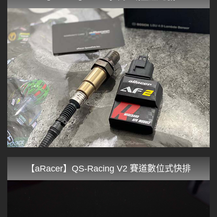
【aRacer】QS-Racing V2 賽道數位式快排