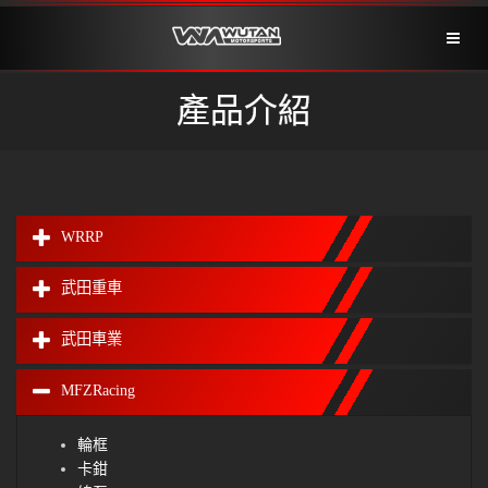
Toggl
naviga
產品介紹
WRRP
武田重車
武田車業
MFZRacing
輪框
卡鉗