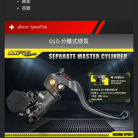
總泵
目錄
aRacer SpeedTek
01S-分離式總泵