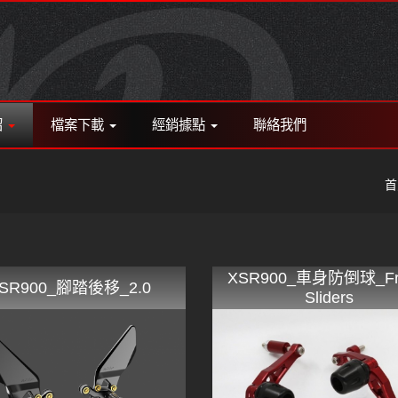
紹
檔案下載
經銷據點
聯絡我們
首
XSR900_車身防倒球_Fr
SR900_腳踏後移_2.0
Sliders