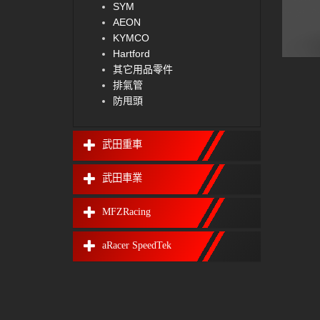
SYM
AEON
KYMCO
Hartford
其它用品零件
排氣管
防甩頭
武田重車
武田車業
MFZRacing
aRacer SpeedTek