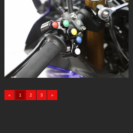
(current)
«
1
2
3
»