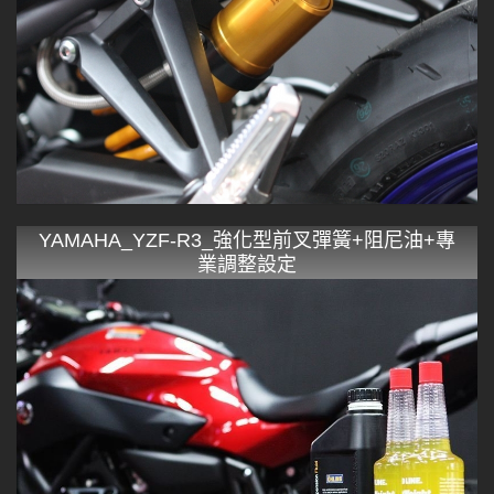
YAMAHA_YZF-R3_強化型前叉彈簧+阻尼油+專
業調整設定