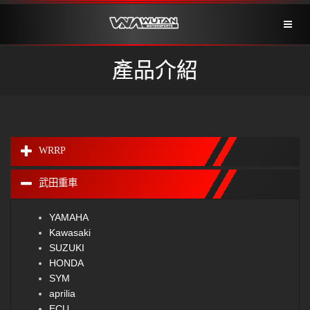
Toggl
naviga
產品介紹
WRRP
武田重車
YAMAHA
Kawasaki
SUZUKI
HONDA
SYM
aprilia
ECU