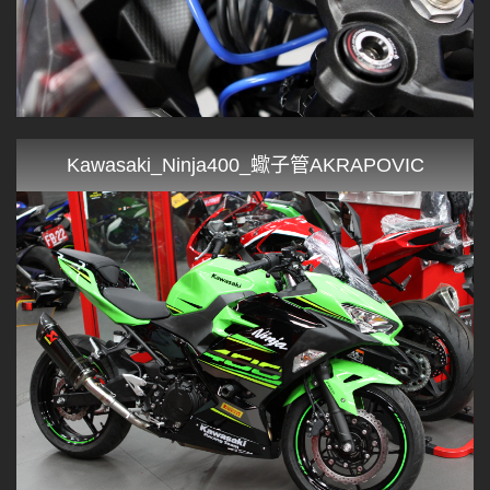
Kawasaki_Ninja400_蠍子管AKRAPOVIC