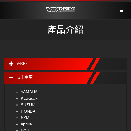
Toggl
naviga
產品介紹
WRRP
武田重車
YAMAHA
Kawasaki
SUZUKI
HONDA
SYM
aprilia
ECU