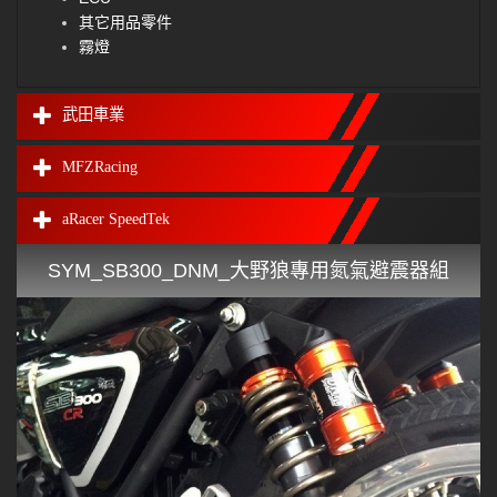
其它用品零件
霧燈
武田車業
MFZRacing
aRacer SpeedTek
SYM_SB300_DNM_大野狼專用氮氣避震器組