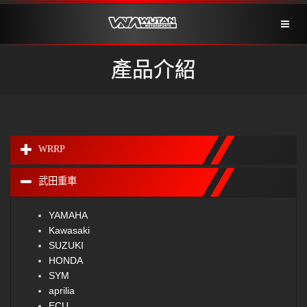
Toggl
naviga
產品介紹
WRRP
武田重車
YAMAHA
Kawasaki
SUZUKI
HONDA
SYM
aprilia
ECU