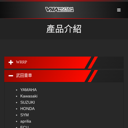
Toggl
naviga
產品介紹
WRRP
武田重車
YAMAHA
Kawasaki
SUZUKI
HONDA
SYM
aprilia
ECU