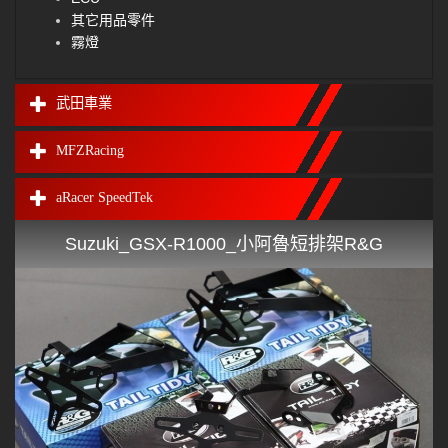
其它用品零件
霧燈
武田車業
MFZRacing
aRacer SpeedTek
Suzuki_GSX-R1000_小阿魯短排架R&G