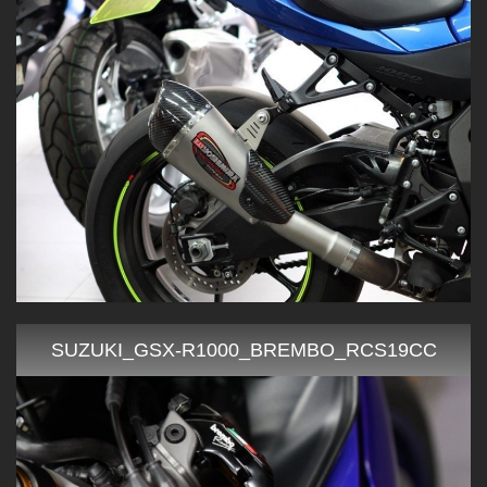
SUZUKI_GSX-R1000_BREMBO_RCS19CC