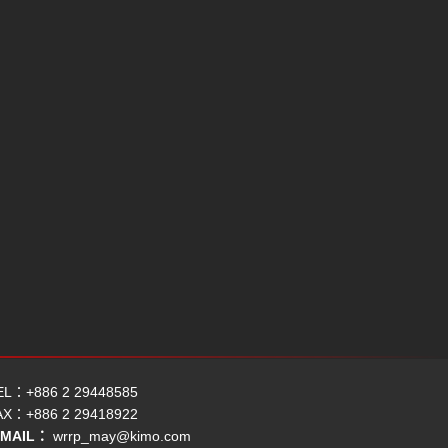
EL：+886 2 29448585
AX：+886 2 29418922
-MAIL：
wrrp_may@kimo.com