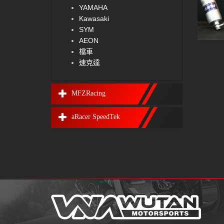
YAMAHA
Kawasaki
SYM
AEON
檔車
速克達
MFZRacing
aRacer SpeedTek