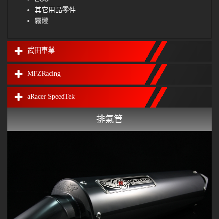
其它用品零件
霧燈
武田車業
MFZRacing
aRacer SpeedTek
排氣管