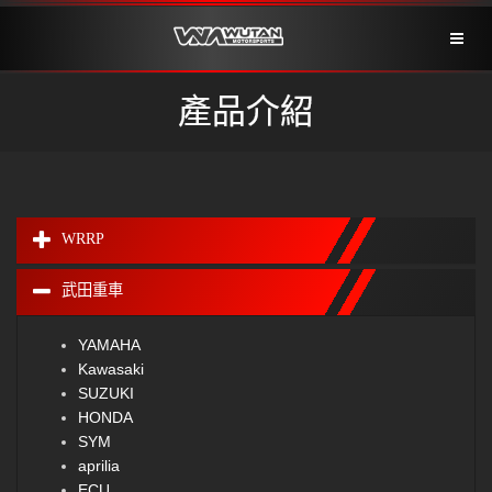
Toggl
naviga
產品介紹
WRRP
武田重車
YAMAHA
Kawasaki
SUZUKI
HONDA
SYM
aprilia
ECU