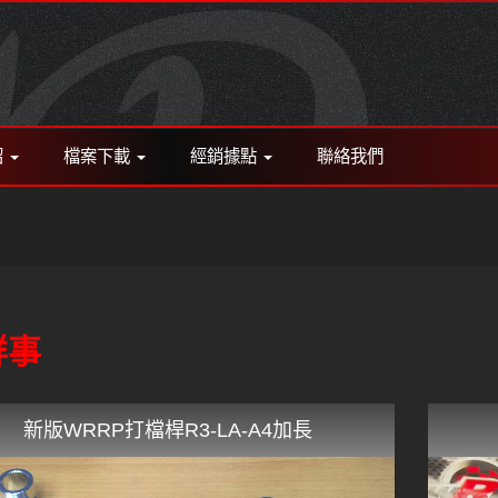
紹
檔案下載
經銷據點
聯絡我們
鮮事
新版WRRP打檔桿R3-LA-A4加長