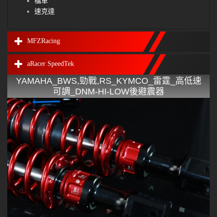
檔車
速克達
MFZRacing
aRacer SpeedTek
YAMAHA_BWS,勁戰,RS_KYMCO_雷霆_高低速
可調_DNM-HI-LOW後避震器