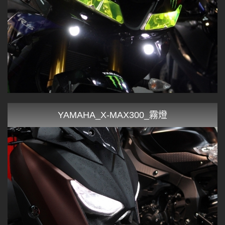
YAMAHA_X-MAX300_霧燈