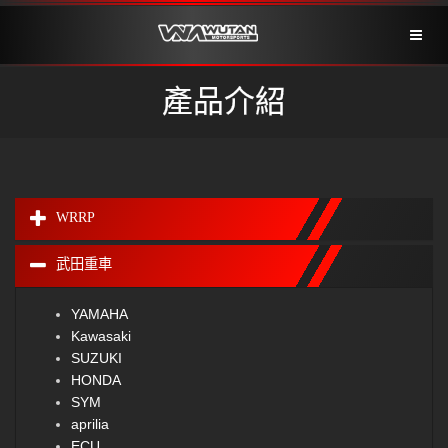
Toggl
naviga
產品介紹
WRRP
武田重車
YAMAHA
Kawasaki
SUZUKI
HONDA
SYM
aprilia
ECU