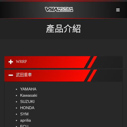
Toggl
naviga
產品介紹
WRRP
武田重車
YAMAHA
Kawasaki
SUZUKI
HONDA
SYM
aprilia
ECU