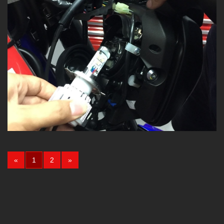
(current)
«
1
2
»