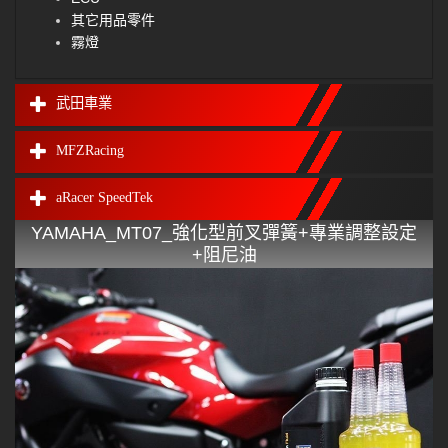
其它用品零件
霧燈
武田車業
MFZRacing
aRacer SpeedTek
YAMAHA_MT07_強化型前叉彈簧+專業調整設定
+阻尼油