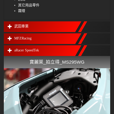
其它用品零件
霧燈
武田車業
MFZRacing
aRacer SpeedTek
寶麗萊_拍立得_MS295WG