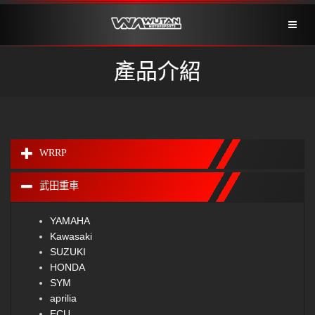
Toggl
naviga
產品介紹
WRRP
武田重車
YAMAHA
Kawasaki
SUZUKI
HONDA
SYM
aprilia
ECU