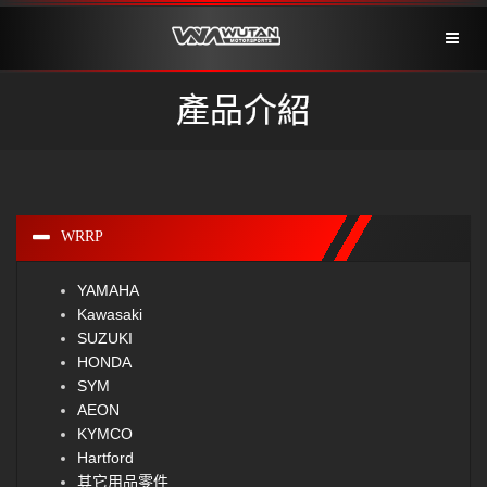
Toggl
naviga
產品介紹
WRRP
YAMAHA
Kawasaki
SUZUKI
HONDA
SYM
AEON
KYMCO
Hartford
其它用品零件