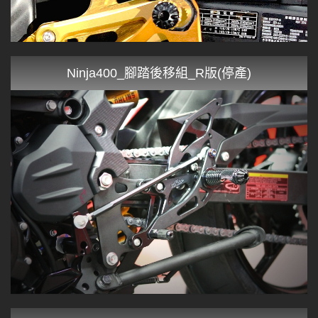
Ninja400_腳踏後移組_R版(停產)