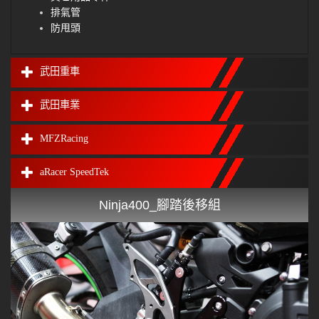
排氣管
防甩頭
武田重車
武田車業
MFZRacing
aRacer SpeedTek
Ninja400_腳踏後移組