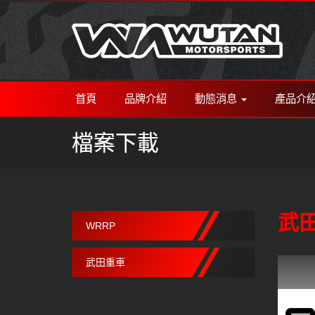
首頁
品牌介紹
動態消息
產品介
檔案下載
武
WRRP
武田重車