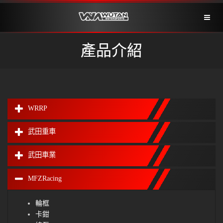
Toggl
naviga
產品介紹
WRRP
武田重車
武田車業
MFZRacing
輪框
卡鉗