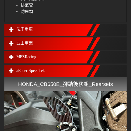
排氣管
防甩頭
武田重車
武田車業
MFZRacing
aRacer SpeedTek
HONDA_CB650E_腳踏後移組_Rearsets