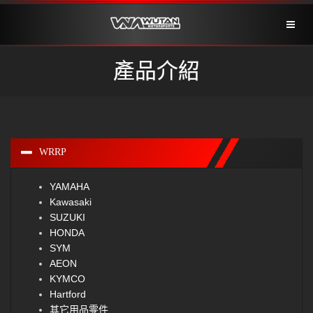
Toggl
naviga
產品介紹
WRRP
YAMAHA
Kawasaki
SUZUKI
HONDA
SYM
AEON
KYMCO
Hartford
其它用品零件